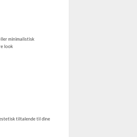
ller minimalistisk
re look
tetisk tiltalende til dine