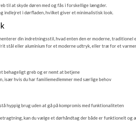
b til at skyde døren med og fås i forskellige længder.
 indlejret i dørfladen, hvilket giver et minimalistisk look.
ik
nterer din indretningsstil, hvad enten den er moderne, traditionel e
it stål eller aluminium for et moderne udtryk, eller træ for et varme
et behageligt greb og er nemt at betjene
, især hvis du har familiemedlemmer med særlige behov
stå hyppig brug uden at gå på kompromis med funktionaliteten
betragtning, kan du vælge et dørhåndtag der både er funktionelt og æs