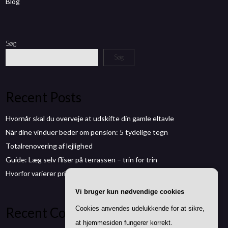
Blog
Søg
Søg
Recent Posts
Hvornår skal du overveje at udskifte din gamle eltavle
Når dine vinduer beder om pension: 5 tydelige tegn
Totalrenovering af lejlighed
Guide: Læg selv fliser på terrassen – trin for trin
Hvorfor varierer prisen på sælgeransvarsforsikring fra bolig til bolig?
Vi bruger kun nødvendige cookies
Recent Comments
Cookies anvendes udelukkende for at sikre,
at hjemmesiden fungerer korrekt.