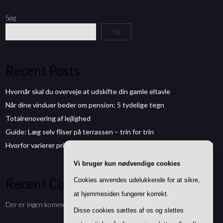
Søg
Søg
Recent Posts
Hvornår skal du overveje at udskifte din gamle eltavle
Når dine vinduer beder om pension: 5 tydelige tegn
Totalrenovering af lejlighed
Guide: Læg selv fliser på terrassen – trin for trin
Hvorfor varierer prisen på sælgeransvarsforsikring fra bolig til bolig?
Vi bruger kun nødvendige cookies
Recent Comments
Cookies anvendes udelukkende for at sikre,
at hjemmesiden fungerer korrekt.
Der er ingen kommentarer at vise.
Disse cookies sættes af os og slettes