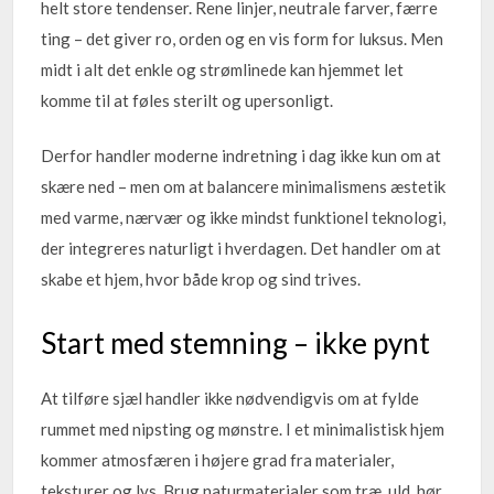
helt store tendenser. Rene linjer, neutrale farver, færre
ting – det giver ro, orden og en vis form for luksus. Men
midt i alt det enkle og strømlinede kan hjemmet let
komme til at føles sterilt og upersonligt.
Derfor handler moderne indretning i dag ikke kun om at
skære ned – men om at balancere minimalismens æstetik
med varme, nærvær og ikke mindst funktionel teknologi,
der integreres naturligt i hverdagen. Det handler om at
skabe et hjem, hvor både krop og sind trives.
Start med stemning – ikke pynt
At tilføre sjæl handler ikke nødvendigvis om at fylde
rummet med nipsting og mønstre. I et minimalistisk hjem
kommer atmosfæren i højere grad fra materialer,
teksturer og lys. Brug naturmaterialer som træ, uld, hør