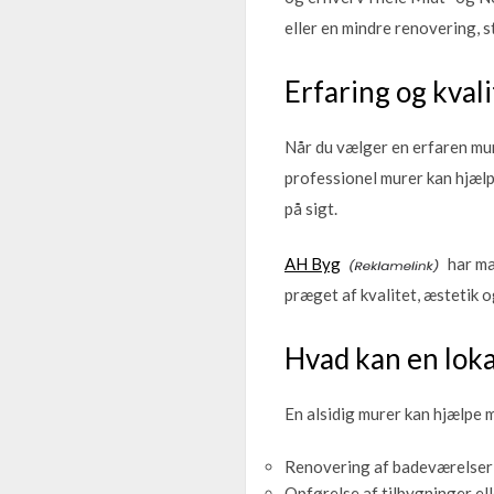
eller en mindre renovering, st
Erfaring og kval
Når du vælger en erfaren mur
professionel murer kan hjælp
på sigt.
AH Byg
har ma
præget af kvalitet, æstetik o
Hvad kan en lok
En alsidig murer kan hjælpe 
Renovering af badeværelser
Opførelse af tilbygninger el