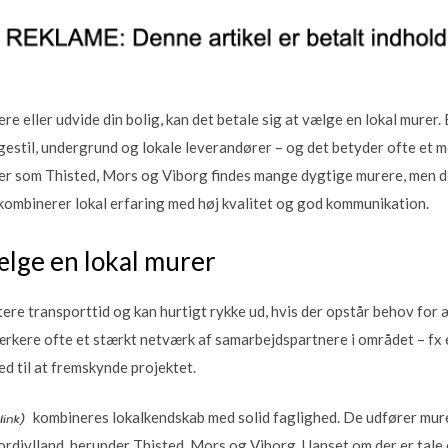
re eller udvide din bolig, kan det betale sig at vælge en lokal murer.
stil, undergrund og lokale leverandører – og det betyder ofte et m
der som Thisted, Mors og Viborg findes mange dygtige murere, men de
kombinerer lokal erfaring med høj kvalitet og god kommunikation.
ælge en lokal murer
tere transporttid og kan hurtigt rykke ud, hvis der opstår behov for æ
rkere ofte et stærkt netværk af samarbejdspartnere i området – fx 
d til at fremskynde projektet.
kombineres lokalkendskab med solid faglighed. De udfører mure
ordjylland, herunder Thisted, Mors og Viborg. Uanset om der er tal