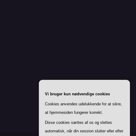
Vi bruger kun nødvendige cookies
Cookies anvendes udelukkende for at sikre,
at hjemmesiden fungerer korrekt.
Disse cookies sættes af os og slettes
automatisk, når din session slutter eller efter