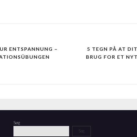
ZUR ENTSPANNUNG –
5 TEGN PÅ AT DI
TATIONSÜBUNGEN
BRUG FOR ET N
Søg
Søg