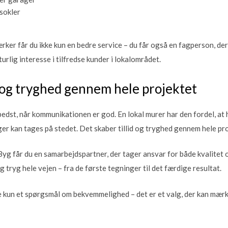
sokler
ker får du ikke kun en bedre service – du får også en fagperson, der
urlig interesse i tilfredse kunder i lokalområdet.
og tryghed gennem hele projektet
 bedst, når kommunikationen er god. En lokal murer har den fordel, a
nger kan tages på stedet. Det skaber tillid og tryghed gennem hele pr
 får du en samarbejdspartner, der tager ansvar for både kvalitet o
g tryg hele vejen – fra de første tegninger til det færdige resultat.
ke kun et spørgsmål om bekvemmelighed – det er et valg, der kan mærke