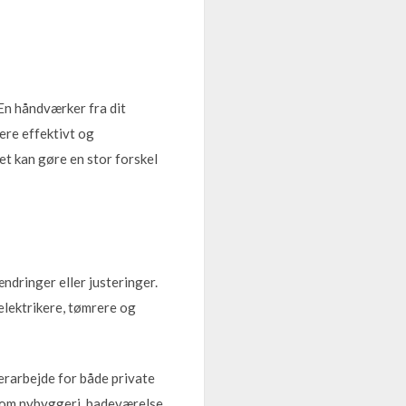
 En håndværker fra dit
ere effektivt og
t kan gøre en stor forskel
ndringer eller justeringer.
elektrikere, tømrere og
rarbejde for både private
e om nybyggeri, badeværelse