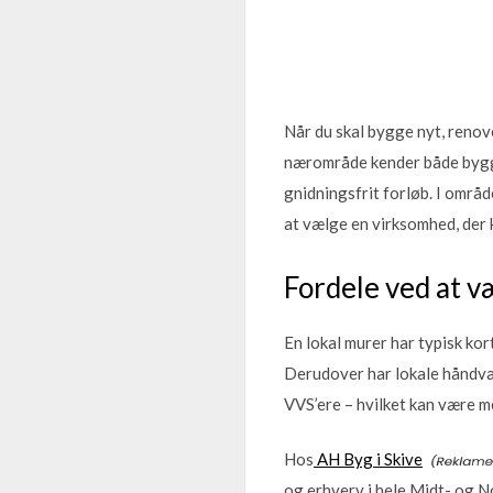
Når du skal bygge nyt, renove
nærområde kender både bygge
gnidningsfrit forløb. I områ
at vælge en virksomhed, der 
Fordele ved at v
En lokal murer har typisk kor
Derudover har lokale håndvæ
VVS’ere – hvilket kan være me
Hos
AH Byg i Skive
og erhverv i hele Midt- og N