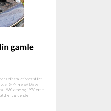
din gamle
ns elinstallationer stiller.
ryder (HPFI-relæ). Disse
 fra 1960’erne og 1970’erne
e matcher gældende