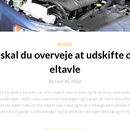
BLOG
skal du overveje at udskifte 
eltavle
By
|
juli 30, 2026
t En ældre eltavle har ofte svært ved at leve op til de krav, som nutide
ssikringer, slidte eller mørnede ledninger og fravær af fejlstrømsafb
 for de øger risikoen for elektriske stød og brand. Mange parcelhuse
tavler, hvor gamle stofledninger og forældede sikringer ikke længer