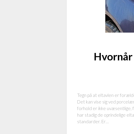
Hvornår 
Tegn på at eltavlen er forælde
Det kan vise sig ved porcelæn
forhold er ikke uvæsentlige,
har stadig de oprindelige el
standarder. Er…