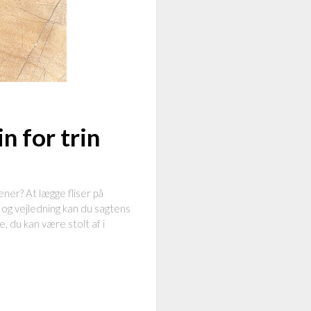
n for trin
ner? At lægge fliser på
 og vejledning kan du sagtens
, du kan være stolt af i