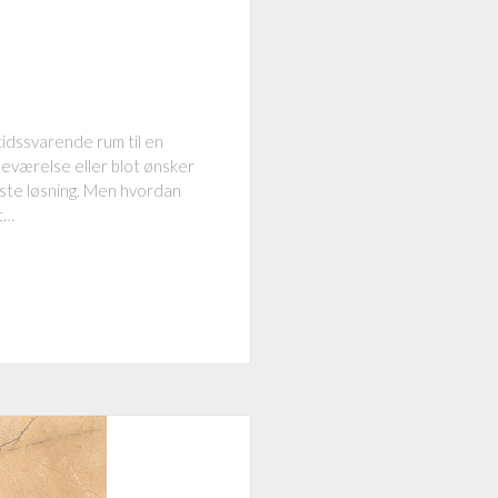
utidssvarende rum til en
eværelse eller blot ønsker
dste løsning. Men hvordan
t…