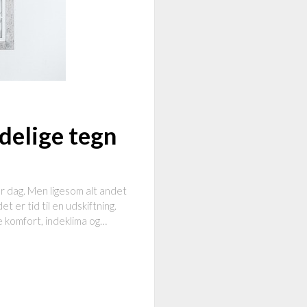
delige tegn
er dag. Men ligesom alt andet
t er tid til en udskiftning.
e komfort, indeklima og…