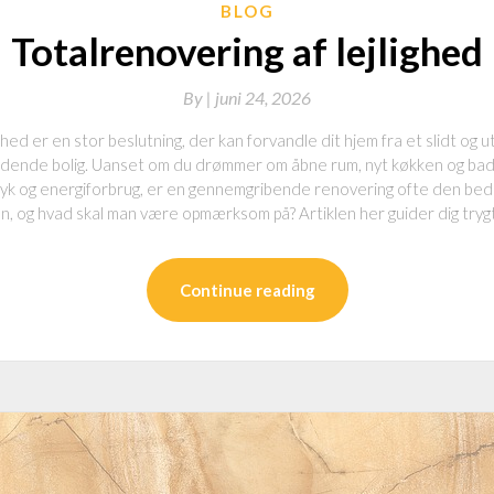
BLOG
Totalrenovering af lejlighed
By
|
juni 24, 2026
ghed er en stor beslutning, der kan forvandle dit hjem fra et slidt og 
ydende bolig. Uanset om du drømmer om åbne rum, nyt køkken og bad
tryk og energiforbrug, er en gennemgribende renovering ofte den be
an, og hvad skal man være opmærksom på? Artiklen her guider dig tryg
Continue reading