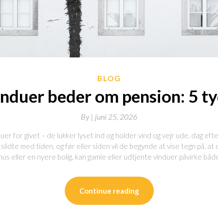
BLOG
induer beder om pension: 5 ty
By
|
juni 25, 2026
uer for givet – de lukker lyset ind og holder vind og vejr ude, dag eft
lidte med tiden, og før eller siden vil de begynde at vise tegn på, at de
us eller en nyere bolig, kan gamle eller udtjente vinduer påvirke båd
Continue reading