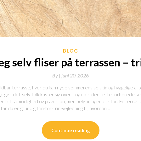
BLOG
g selv fliser på terrassen – tri
By
|
juni 20, 2026
dbar terrasse, hvor du kan nyde sommerens solskin og hyggelige afte
ge gør-det-selv-folk kaster sig over – og med den rette forberedelse
r lidt tålmodighed og præcision, men belønningen er stor: En terrasse
får du en grundig trin-for-trin-vejledning til, hvordan…
Continue reading